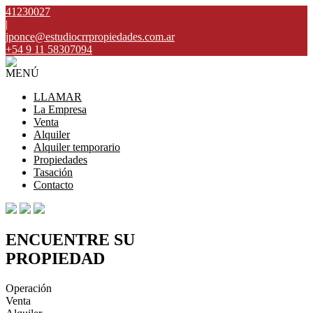
41230027
|
jponce@estudiocrrpropiedades.com.ar
+54 9 11 58307094
MENÚ
LLAMAR
La Empresa
Venta
Alquiler
Alquiler temporario
Propiedades
Tasación
Contacto
ENCUENTRE SU
PROPIEDAD
Operación
Venta