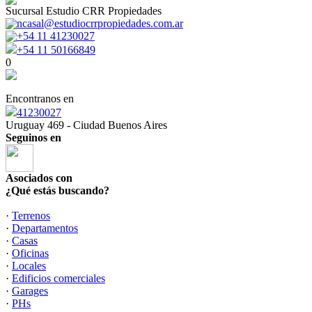
Sucursal Estudio CRR Propiedades
ncasal@estudiocrrpropiedades.com.ar
+54 11 41230027
+54 11 50166849
0
Encontranos en
41230027
Uruguay 469 - Ciudad Buenos Aires
Seguinos en
Asociados con
¿Qué estás buscando?
·
Terrenos
·
Departamentos
·
Casas
·
Oficinas
·
Locales
·
Edificios comerciales
·
Garages
·
PHs