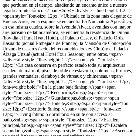
que perduran en el tiempo, añadiendo un encanto único a nuestro
legado arquitectónico.</span></div><div style="line-height: 1.2;">
<span style="font-size: 12px;">Ubicada en la zona más elegante de
Buenos Aires, en la esquina se encuentra La Nunciatura Apostólica,
en esa misma cuadra, sobre la Avenida Alvear, avenidas con mayor
aire parisino de latinoamérica, se encuentra la residencia de Duhau
(hoy día el Park Hyatt Hotel), el Palacio Casey, el Palacio Ortíz
Basualdo (actual Embajada de Francia), la Mansión de Concepción
Unzué de Casares (sede del reconocido Jockey Club) y el Palacio
Álzaga Unzué (actual Hotel Four Seasons), entre otros.</span>
</div><div style="line-height: 1.2;"><span style="font-size:
12px;">La casa conserva en perfecto estado toda su arquitectura,
escalera de mármol, pisos de roble de eslavonia, columnas, bronces,
grandes ventanales, claraboya de vitreaux y chimeneas.</span>
</div><div style="line-height: 1.2;"><span style="font-size: 12px;
font-weight: bold;">En la planta baja:&nbsp;</span><span
style="font-size: 12px;">Recepción,&nbsp;</span><span
style="font-size: 12px;">Guardarropas,&nbsp;</span><span
style="font-size: 12px;">Toilette,&nbsp;</span><span style="font-
size: 12px;">Escritorio,&nbsp;</span><span style="font-size:
12px;">Living íntimo o dormitorio en suite con acceso al
patio,&nbsp;</span><span style="font-size: 12px;">Escalera
principal,&nbsp;</span><span style="font-size: 12px;">Escalera
secundaria,&nbsp;</span><span style="font-size: 12px;">Ascensor