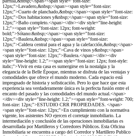
parrilla,&nbsp;</span><span style="font-size:
12px;">Lavadero,&nbsp;</span><span style="font-size:
12px;">Cuarto de planchado,&nbsp;</span><span style="font-size:
12px;">Dos habitaciones y&nbsp;</span><span style="font-size:
12px;">Baño completo.</span></div><div style="line-height:
1.2;"><span style="font-size: 12px; font-weight:
bold;">Sótano:&nbsp;</span><span style="font-size:
12px;">Baulera,&nbsp;</span><span style="font-size:
12px;">Caldera central para el agua y la calefacción,&nbsp;</span>
<span style="font-size: 12px;">Cava de vinos y&nbsp;</span>
<span style="font-size: 12px;">Baulera.</span></div><div
style="line-height: 1.2;"><span style="font-size: 12px; font-style:
italic;">Vivir en esta casa es sumergirse en la nostalgia y la
elegancia de la Belle Époque, mientras se disfruta de las ventajas y
comodidades que ofrece el mundo moderno. Cada espacio está
impregnado de historia y sofisticación. Pero lo que hace que esta
experiencia sea verdaderamente única es la perfecta fusión entre el
encanto del pasado y las comodidades del mundo actual.</span>
</div><div style="line-height: 1.2;"><span style="font-weight: 700;
font-size: 12px;">ESTUDIO CRR PROPIEDADES. </span>
<span style="font-size: 12px;">En cumplimiento con la normativa
vigente, los asistentes NO ejercen el corretaje inmobiliario. La
intermediación y conclusión de las operaciones inmobiliarias es
desarrollada por Martilleros y Corredores Públicos. Esta Oficina
Inmobiliaria se encuentra a cargo del Corredor y Martillero Publico