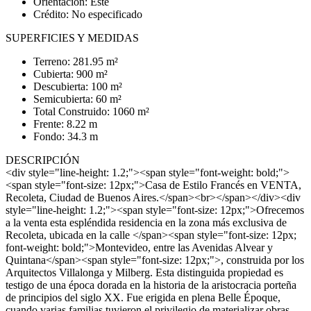
Orientación: Este
Crédito: No especificado
SUPERFICIES Y MEDIDAS
Terreno: 281.95 m²
Cubierta: 900 m²
Descubierta: 100 m²
Semicubierta: 60 m²
Total Construido: 1060 m²
Frente: 8.22 m
Fondo: 34.3 m
DESCRIPCIÓN
<div style="line-height: 1.2;"><span style="font-weight: bold;">
<span style="font-size: 12px;">Casa de Estilo Francés en VENTA,
Recoleta, Ciudad de Buenos Aires.</span><br></span></div><div
style="line-height: 1.2;"><span style="font-size: 12px;">Ofrecemos
a la venta esta espléndida residencia en la zona más exclusiva de
Recoleta, ubicada en la calle </span><span style="font-size: 12px;
font-weight: bold;">Montevideo, entre las Avenidas Alvear y
Quintana</span><span style="font-size: 12px;">, construida por los
Arquitectos Villalonga y Milberg. Esta distinguida propiedad es
testigo de una época dorada en la historia de la aristocracia porteña
de principios del siglo XX. Fue erigida en plena Belle Époque,
cuando varias familias tuvieron el privilegio de materializar obras