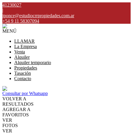
41230027
|
jponce@estudiocrrpropiedades.com.ar
+54 9 11 58307094
MENÚ
LLAMAR
La Empresa
Venta
Alquiler
Alquiler temporario
Propiedades
Tasación
Contacto
Consultar por Whatsapp
VOLVER A
RESULTADOS
AGREGAR A
FAVORITOS
VER
FOTOS
VER