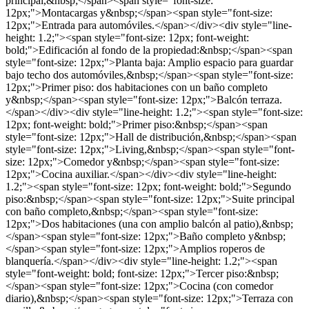
principal,&nbsp;</span><span style="font-size:
12px;">Montacargas y&nbsp;</span><span style="font-size:
12px;">Entrada para automóviles.</span></div><div style="line-
height: 1.2;"><span style="font-size: 12px; font-weight:
bold;">Edificación al fondo de la propiedad:&nbsp;</span><span
style="font-size: 12px;">Planta baja: Amplio espacio para guardar
bajo techo dos automóviles,&nbsp;</span><span style="font-size:
12px;">Primer piso: dos habitaciones con un baño completo
y&nbsp;</span><span style="font-size: 12px;">Balcón terraza.
</span></div><div style="line-height: 1.2;"><span style="font-size:
12px; font-weight: bold;">Primer piso:&nbsp;</span><span
style="font-size: 12px;">Hall de distribución,&nbsp;</span><span
style="font-size: 12px;">Living,&nbsp;</span><span style="font-
size: 12px;">Comedor y&nbsp;</span><span style="font-size:
12px;">Cocina auxiliar.</span></div><div style="line-height:
1.2;"><span style="font-size: 12px; font-weight: bold;">Segundo
piso:&nbsp;</span><span style="font-size: 12px;">Suite principal
con baño completo,&nbsp;</span><span style="font-size:
12px;">Dos habitaciones (una con amplio balcón al patio),&nbsp;
</span><span style="font-size: 12px;">Baño completo y&nbsp;
</span><span style="font-size: 12px;">Amplios roperos de
blanquería.</span></div><div style="line-height: 1.2;"><span
style="font-weight: bold; font-size: 12px;">Tercer piso:&nbsp;
</span><span style="font-size: 12px;">Cocina (con comedor
diario),&nbsp;</span><span style="font-size: 12px;">Terraza con