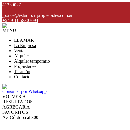
41230027
|
jponce@estudiocrrpropiedades.com.ar
+54 9 11 58307094
MENÚ
LLAMAR
La Empresa
Venta
Alquiler
Alquiler temporario
Propiedades
Tasación
Contacto
Consultar por Whatsapp
VOLVER A
RESULTADOS
AGREGAR A
FAVORITOS
Av. Córdoba al 800
ALQUILER
$2.000.000