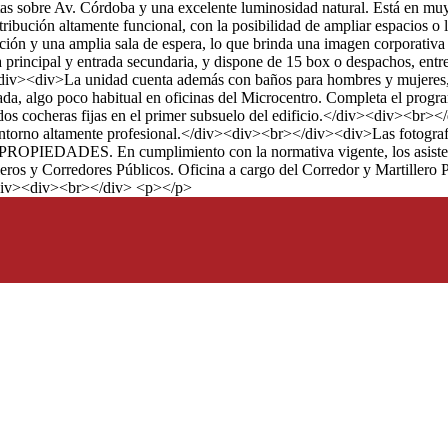
iertas sobre Av. Córdoba y una excelente luminosidad natural. Está en m
ibución altamente funcional, con la posibilidad de ampliar espacios o li
ón y una amplia sala de espera, lo que brinda una imagen corporativa i
a principal y entrada secundaria, y dispone de 15 box o despachos, entre
</div><div>La unidad cuenta además con baños para hombres y mujeres
a, algo poco habitual en oficinas del Microcentro. Completa el progra
os cocheras fijas en el primer subsuelo del edificio.</div><div><br></
torno altamente profesional.</div><div><br></div><div>Las fotografías
PIEDADES. En cumplimiento con la normativa vigente, los asistentes
illeros y Corredores Públicos. Oficina a cargo del Corredor y Martille
/div><div><br></div> <p></p>