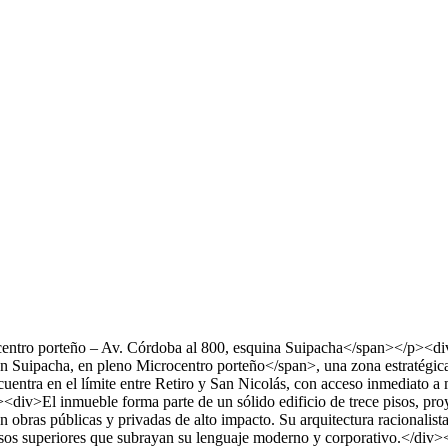
rocentro porteño – Av. Córdoba al 800, esquina Suipacha</span></p><
 con Suipacha, en pleno Microcentro porteño</span>, una zona estratégi
encuentra en el límite entre Retiro y San Nicolás, con acceso inmediato 
iv>El inmueble forma parte de un sólido edificio de trece pisos, proyec
 obras públicas y privadas de alto impacto. Su arquitectura racionalist
os pisos superiores que subrayan su lenguaje moderno y corporativo.</d