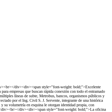
div><br></div><div><span style="font-weight: bold;">Excelente
ca para empresas que buscan rápida conexión con todo el entramado
a múltiples líneas de subte, Metrobus, bancos, organismos públicos y
tado por el Ing. Civil S. J. Servente, integrante de una histórica
a y su volumetría en esquina le otorgan identidad propia, con
iv><div><br></div><div><span style="font-weight: bold;">La oficina