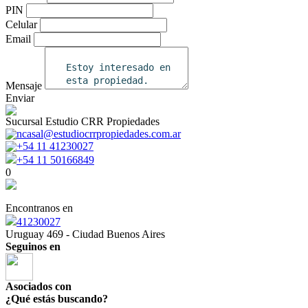
PIN
Celular
Email
Mensaje
Enviar
Sucursal Estudio CRR Propiedades
ncasal@estudiocrrpropiedades.com.ar
+54 11 41230027
+54 11 50166849
0
Encontranos en
41230027
Uruguay 469 - Ciudad Buenos Aires
Seguinos en
Asociados con
¿Qué estás buscando?