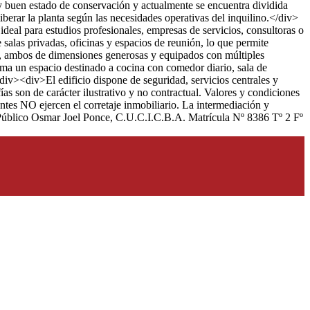
uy buen estado de conservación y actualmente se encuentra dividida
berar la planta según las necesidades operativas del inquilino.</div>
deal para estudios profesionales, empresas de servicios, consultoras o
 salas privadas, oficinas y espacios de reunión, lo que permite
, ambos de dimensiones generosas y equipados con múltiples
ma un espacio destinado a cocina con comedor diario, sala de
div><div>El edificio dispone de seguridad, servicios centrales y
 son de carácter ilustrativo y no contractual. Valores y condiciones
 NO ejercen el corretaje inmobiliario. La intermediación y
ro Público Osmar Joel Ponce, C.U.C.I.C.B.A. Matrícula Nº 8386 Tº 2 Fº