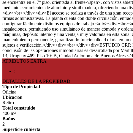
se encuentra en el 7º piso, orientada al frente</span>, con vistas ab
mediante cerramientos de aluminio y simil madera, ofreciendo una distr
<div><br></div><div>El acceso se realiza a través de una gran recepci
firmas administrativas. La planta cuenta con doble circulación, entrad
configurar fácilmente distintos equipos de trabajo.</div><div><br>
instalaciones, permitiendo uso simultáneo de manera cómoda y ordenad
máquinas, depósito interno y una ventaja muy valorada en esta zona: d
mantenimiento permanente, garantizando funcionalidad diaria en un en
sujetos a verificación.</div><div><br></div><div>ESTUDIO CRR PRO
conclusión de las operaciones inmobiliarias es desarrollada por Mart
13, Uruguay 469, Piso 10º B, Ciudad Autónoma de Buenos Aires.<
ATRIBUTOS EXTRA
:
DETALLES DE LA PROPIEDAD
Tipo de Propiedad
Oficina
Ubicación
Retiro
Total construido
400 m²
Baños
2
Superficie cubierta