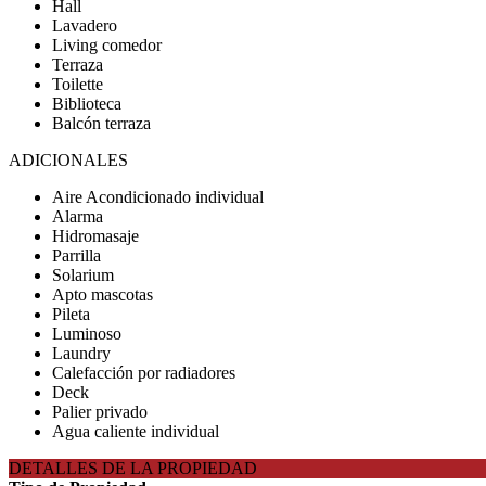
Hall
Lavadero
Living comedor
Terraza
Toilette
Biblioteca
Balcón terraza
ADICIONALES
Aire Acondicionado individual
Alarma
Hidromasaje
Parrilla
Solarium
Apto mascotas
Pileta
Luminoso
Laundry
Calefacción por radiadores
Deck
Palier privado
Agua caliente individual
DETALLES DE LA PROPIEDAD