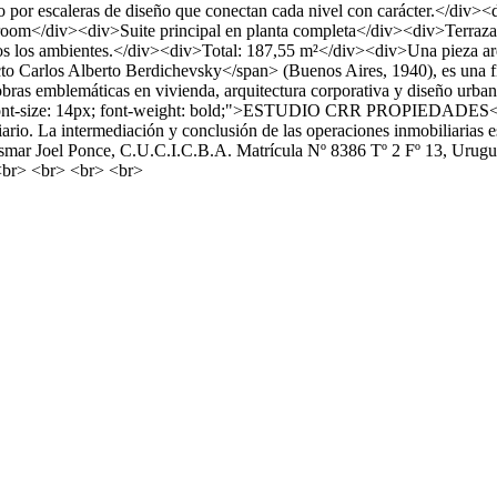
o por escaleras de diseño que conectan cada nivel con carácter.</div>
ayroom</div><div>Suite principal en planta completa</div><div>Terraza
 todos los ambientes.</div><div>Total: 187,55 m²</div><div>Una pieza 
o Carlos Alberto Berdichevsky</span> (Buenos Aires, 1940), es una fig
bras emblemáticas en vivienda, arquitectura corporativa y diseño urba
"font-size: 14px; font-weight: bold;">ESTUDIO CRR PROPIEDADES</
liario. La intermediación y conclusión de las operaciones inmobiliarias 
o Osmar Joel Ponce, C.U.C.I.C.B.A. Matrícula Nº 8386 Tº 2 Fº 13, Ur
<br> <br> <br> <br>