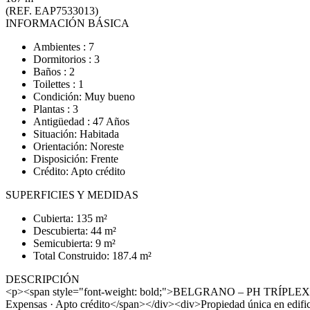
(REF. EAP7533013)
INFORMACIÓN BÁSICA
Ambientes : 7
Dormitorios : 3
Baños : 2
Toilettes : 1
Condición: Muy bueno
Plantas : 3
Antigüedad : 47 Años
Situación: Habitada
Orientación: Noreste
Disposición: Frente
Crédito: Apto crédito
SUPERFICIES Y MEDIDAS
Cubierta: 135 m²
Descubierta: 44 m²
Semicubierta: 9 m²
Total Construido: 187.4 m²
DESCRIPCIÓN
<p><span style="font-weight: bold;">BELGRANO – PH TRÍPLEX DE
Expensas · Apto crédito</span></div><div>Propiedad única en edifici