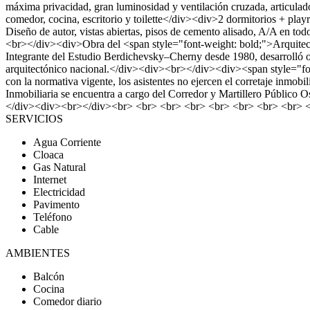
máxima privacidad, gran luminosidad y ventilación cruzada, articulad
comedor, cocina, escritorio y toilette</div><div>2 dormitorios + pl
Diseño de autor, vistas abiertas, pisos de cemento alisado, A/A en
<br></div><div>Obra del <span style="font-weight: bold;">Arquitect
Integrante del Estudio Berdichevsky–Cherny desde 1980, desarrolló o
arquitectónico nacional.</div><div><br></div><div><span style=
con la normativa vigente, los asistentes no ejercen el corretaje inmobi
Inmobiliaria se encuentra a cargo del Corredor y Martillero Públic
</div><div><br></div><br> <br> <br> <br> <br> <br> <br> <br> 
SERVICIOS
Agua Corriente
Cloaca
Gas Natural
Internet
Electricidad
Pavimento
Teléfono
Cable
AMBIENTES
Balcón
Cocina
Comedor diario