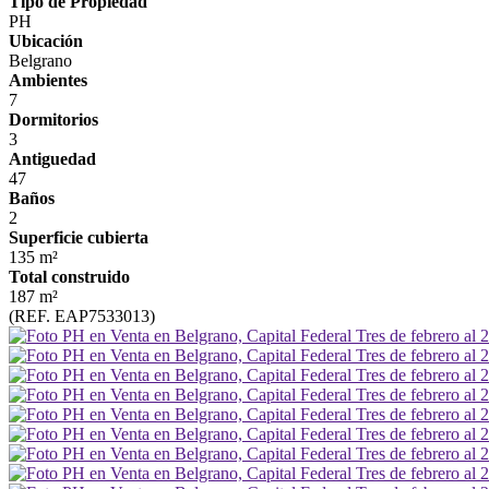
Tipo de Propiedad
PH
Ubicación
Belgrano
Ambientes
7
Dormitorios
3
Antiguedad
47
Baños
2
Superficie cubierta
135 m²
Total construido
187 m²
(REF. EAP7533013)