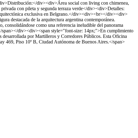
<div>Distribución:</div><div>Área social con living con chimenea,
 privada con pileta y segunda terraza verde</div><div>Detalles:
arquitectónica exclusiva en Belgrano.</div><div><br></div><div>
ura destacada de la arquitectura argentina contemporánea.
no, consolidándose como una referencia ineludible del panorama
span></div><div><span style="font-size: 14px;">En cumplimiento
es desarrollada por Martilleros y Corredores Públicos. Esta Oficina
uguay 469, Piso 10º B, Ciudad Autónoma de Buenos Aires.</span>