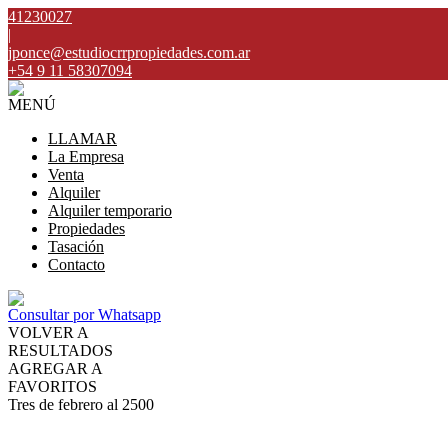
41230027
|
jponce@estudiocrrpropiedades.com.ar
+54 9 11 58307094
MENÚ
LLAMAR
La Empresa
Venta
Alquiler
Alquiler temporario
Propiedades
Tasación
Contacto
Consultar por Whatsapp
VOLVER A
RESULTADOS
AGREGAR A
FAVORITOS
Tres de febrero al 2500
VENTA
USD430.000