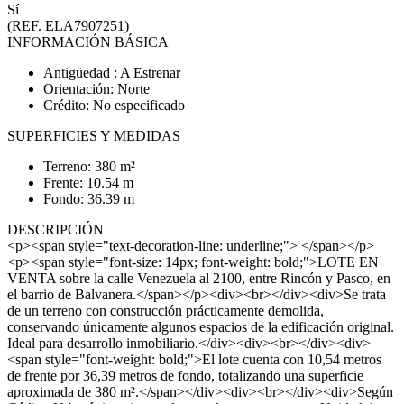
Sí
(REF. ELA7907251)
INFORMACIÓN BÁSICA
Antigüedad : A Estrenar
Orientación: Norte
Crédito: No especificado
SUPERFICIES Y MEDIDAS
Terreno: 380 m²
Frente: 10.54 m
Fondo: 36.39 m
DESCRIPCIÓN
<p><span style="text-decoration-line: underline;"> </span></p>
<p><span style="font-size: 14px; font-weight: bold;">LOTE EN
VENTA sobre la calle Venezuela al 2100, entre Rincón y Pasco, en
el barrio de Balvanera.</span></p><div><br></div><div>Se trata
de un terreno con construcción prácticamente demolida,
conservando únicamente algunos espacios de la edificación original.
Ideal para desarrollo inmobiliario.</div><div><br></div><div>
<span style="font-weight: bold;">El lote cuenta con 10,54 metros
de frente por 36,39 metros de fondo, totalizando una superficie
aproximada de 380 m².</span></div><div><br></div><div>Según