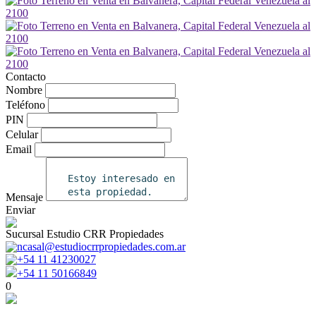
Contacto
Nombre
Teléfono
PIN
Celular
Email
Mensaje
Enviar
Sucursal Estudio CRR Propiedades
ncasal@estudiocrrpropiedades.com.ar
+54 11 41230027
+54 11 50166849
0