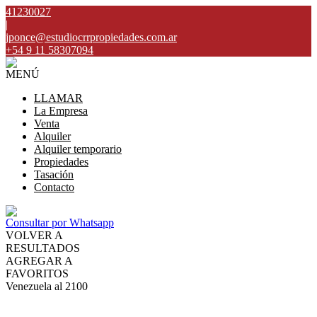
41230027
|
jponce@estudiocrrpropiedades.com.ar
+54 9 11 58307094
MENÚ
LLAMAR
La Empresa
Venta
Alquiler
Alquiler temporario
Propiedades
Tasación
Contacto
Consultar por Whatsapp
VOLVER A
RESULTADOS
AGREGAR A
FAVORITOS
Venezuela al 2100
VENTA
USD300.000