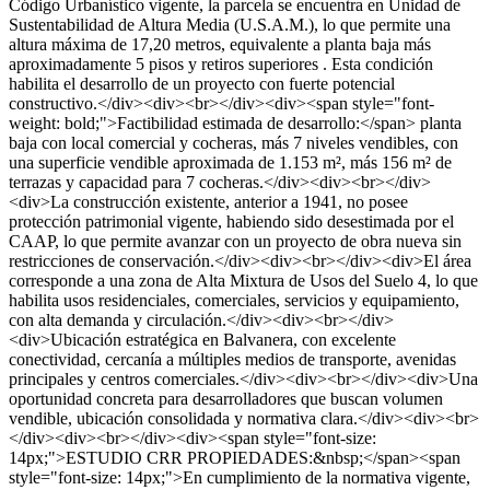
Código Urbanístico vigente, la parcela se encuentra en Unidad de
Sustentabilidad de Altura Media (U.S.A.M.), lo que permite una
altura máxima de 17,20 metros, equivalente a planta baja más
aproximadamente 5 pisos y retiros superiores . Esta condición
habilita el desarrollo de un proyecto con fuerte potencial
constructivo.</div><div><br></div><div><span style="font-
weight: bold;">Factibilidad estimada de desarrollo:</span> planta
baja con local comercial y cocheras, más 7 niveles vendibles, con
una superficie vendible aproximada de 1.153 m², más 156 m² de
terrazas y capacidad para 7 cocheras.</div><div><br></div>
<div>La construcción existente, anterior a 1941, no posee
protección patrimonial vigente, habiendo sido desestimada por el
CAAP, lo que permite avanzar con un proyecto de obra nueva sin
restricciones de conservación.</div><div><br></div><div>El área
corresponde a una zona de Alta Mixtura de Usos del Suelo 4, lo que
habilita usos residenciales, comerciales, servicios y equipamiento,
con alta demanda y circulación.</div><div><br></div>
<div>Ubicación estratégica en Balvanera, con excelente
conectividad, cercanía a múltiples medios de transporte, avenidas
principales y centros comerciales.</div><div><br></div><div>Una
oportunidad concreta para desarrolladores que buscan volumen
vendible, ubicación consolidada y normativa clara.</div><div><br>
</div><div><br></div><div><span style="font-size:
14px;">ESTUDIO CRR PROPIEDADES:&nbsp;</span><span
style="font-size: 14px;">En cumplimiento de la normativa vigente,