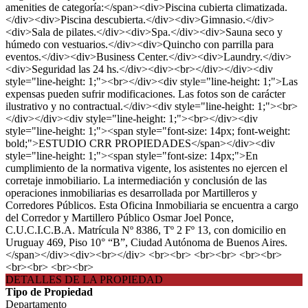
amenities de categoría:</span><div>Piscina cubierta climatizada.
</div><div>Piscina descubierta.</div><div>Gimnasio.</div>
<div>Sala de pilates.</div><div>Spa.</div><div>Sauna seco y
húmedo con vestuarios.</div><div>Quincho con parrilla para
eventos.</div><div>Business Center.</div><div>Laundry.</div>
<div>Seguridad las 24 hs.</div><div><br></div></div><div
style="line-height: 1;"><br></div><div style="line-height: 1;">Las
expensas pueden sufrir modificaciones. Las fotos son de carácter
ilustrativo y no contractual.</div><div style="line-height: 1;"><br>
</div></div><div style="line-height: 1;"><br></div><div
style="line-height: 1;"><span style="font-size: 14px; font-weight:
bold;">ESTUDIO CRR PROPIEDADES</span></div><div
style="line-height: 1;"><span style="font-size: 14px;">En
cumplimiento de la normativa vigente, los asistentes no ejercen el
corretaje inmobiliario. La intermediación y conclusión de las
operaciones inmobiliarias es desarrollada por Martilleros y
Corredores Públicos. Esta Oficina Inmobiliaria se encuentra a cargo
del Corredor y Martillero Público Osmar Joel Ponce,
C.U.C.I.C.B.A. Matrícula Nº 8386, Tº 2 Fº 13, con domicilio en
Uruguay 469, Piso 10° “B”, Ciudad Autónoma de Buenos Aires.
</span></div><div><br></div> <br><br> <br><br> <br><br>
<br><br> <br><br>
DETALLES DE LA PROPIEDAD
Tipo de Propiedad
Departamento