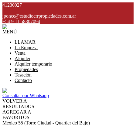
41230027
|
jponce@estudiocrrpropiedades.com.ar
+54 9 11 58307094
MENÚ
LLAMAR
La Empresa
Venta
Alquiler
Alquiler temporario
Propiedades
Tasación
Contacto
Consultar por Whatsapp
VOLVER A
RESULTADOS
AGREGAR A
FAVORITOS
Mexico 55 (Torre Ciudad - Quartier del Bajo)
ALQUILER
USD800