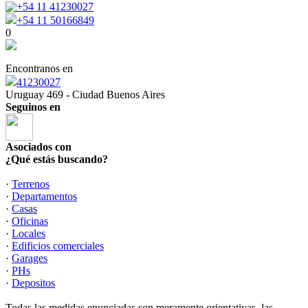
+54 11 41230027
+54 11 50166849
0
Encontranos en
41230027
Uruguay 469 - Ciudad Buenos Aires
Seguinos en
Asociados con
¿Qué estás buscando?
·
Terrenos
·
Departamentos
·
Casas
·
Oficinas
·
Locales
·
Edificios comerciales
·
Garages
·
PHs
·
Depositos
Todas las medidas enunciadas son meramente orientativas, las