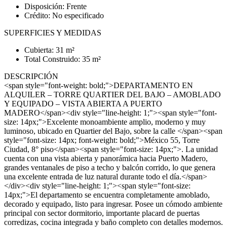
Disposición: Frente
Crédito: No especificado
SUPERFICIES Y MEDIDAS
Cubierta: 31 m²
Total Construido: 35 m²
DESCRIPCIÓN
<span style="font-weight: bold;">DEPARTAMENTO EN
ALQUILER – TORRE QUARTIER DEL BAJO – AMOBLADO
Y EQUIPADO – VISTA ABIERTA A PUERTO
MADERO</span><div style="line-height: 1;"><span style="font-
size: 14px;">Excelente monoambiente amplio, moderno y muy
luminoso, ubicado en Quartier del Bajo, sobre la calle </span><span
style="font-size: 14px; font-weight: bold;">México 55, Torre
Ciudad, 8° piso</span><span style="font-size: 14px;">. La unidad
cuenta con una vista abierta y panorámica hacia Puerto Madero,
grandes ventanales de piso a techo y balcón corrido, lo que genera
una excelente entrada de luz natural durante todo el día.</span>
</div><div style="line-height: 1;"><span style="font-size:
14px;">El departamento se encuentra completamente amoblado,
decorado y equipado, listo para ingresar. Posee un cómodo ambiente
principal con sector dormitorio, importante placard de puertas
corredizas, cocina integrada y baño completo con detalles modernos.