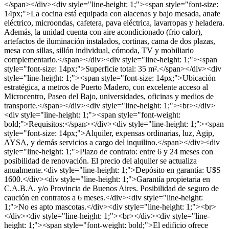
</span></div><div style="line-height: 1;"><span style="font-size:
14px;">La cocina está equipada con alacenas y bajo mesada, anafe
eléctrico, microondas, cafetera, pava eléctrica, lavarropas y heladera.
Además, la unidad cuenta con aire acondicionado (frio calor),
artefactos de iluminación instalados, cortinas, cama de dos plazas,
mesa con sillas, sillón individual, cómoda, TV y mobiliario
complementario.</span></div><div style="line-height: 1;"><span
style="font-size: 14px;">Superficie total: 35 m².</span></div><div
style="line-height: 1;"><span style="font-size: 14px;">Ubicación
estratégica, a metros de Puerto Madero, con excelente acceso al
Microcentro, Paseo del Bajo, universidades, oficinas y medios de
transporte.</span></div><div style="line-height: 1;"><br></div>
<div style="line-height: 1;"><span style="font-weight:
bold;">Requisitos:</span></div><div style="line-height: 1;"><span
style="font-size: 14px;">Alquiler, expensas ordinarias, luz, Agip,
AYSA, y demás servicios a cargo del inquilino.</span></div><div
style="line-height: 1;">Plazo de contrato: entre 6 y 24 meses con
posibilidad de renovación. El precio del alquiler se actualiza
anualmente.<div style="line-height: 1;">Depósito en garantía: U$S
1600.</div><div style="line-height: 1;">Garantía propietaria en
C.A.B.A. y/o Provincia de Buenos Aires. Posibilidad de seguro de
caución en contratos a 6 meses.</div><div style="line-height:
1;">No es apto mascotas.</div><div style="line-height: 1;"><br>
</div><div style="line-height: 1;"><br></div><div style="line-
height: 1;"><span style="font-weight: bold;">El edificio ofrece