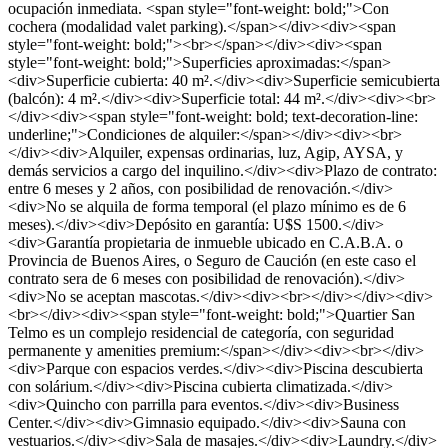
ocupación inmediata. <span style="font-weight: bold;">Con
cochera (modalidad valet parking).</span></div><div><span
style="font-weight: bold;"><br></span></div><div><span
style="font-weight: bold;">Superficies aproximadas:</span>
<div>Superficie cubierta: 40 m².</div><div>Superficie semicubierta
(balcón): 4 m².</div><div>Superficie total: 44 m².</div><div><br>
</div><div><span style="font-weight: bold; text-decoration-line:
underline;">Condiciones de alquiler:</span></div><div><br>
</div><div>Alquiler, expensas ordinarias, luz, Agip, AYSA, y
demás servicios a cargo del inquilino.</div><div>Plazo de contrato:
entre 6 meses y 2 años, con posibilidad de renovación.</div>
<div>No se alquila de forma temporal (el plazo mínimo es de 6
meses).</div><div>Depósito en garantía: U$S 1500.</div>
<div>Garantía propietaria de inmueble ubicado en C.A.B.A. o
Provincia de Buenos Aires, o Seguro de Caución (en este caso el
contrato sera de 6 meses con posibilidad de renovación).</div>
<div>No se aceptan mascotas.</div><div><br></div></div><div>
<br></div><div><span style="font-weight: bold;">Quartier San
Telmo es un complejo residencial de categoría, con seguridad
permanente y amenities premium:</span></div><div><br></div>
<div>Parque con espacios verdes.</div><div>Piscina descubierta
con solárium.</div><div>Piscina cubierta climatizada.</div>
<div>Quincho con parrilla para eventos.</div><div>Business
Center.</div><div>Gimnasio equipado.</div><div>Sauna con
vestuarios.</div><div>Sala de masajes.</div><div>Laundry.</div>