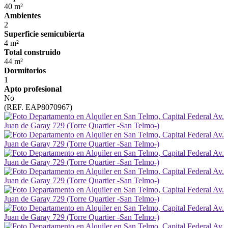
40 m²
Ambientes
2
Superficie semicubierta
4 m²
Total construido
44 m²
Dormitorios
1
Apto profesional
No
(REF. EAP8070967)