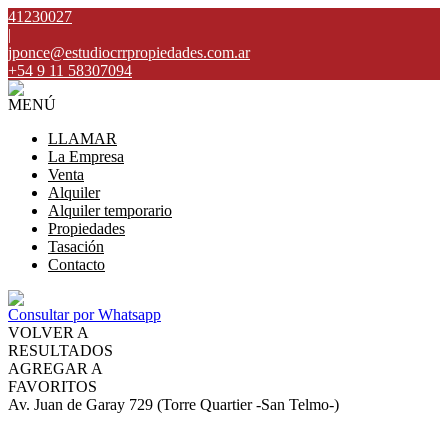
41230027
|
jponce@estudiocrrpropiedades.com.ar
+54 9 11 58307094
MENÚ
LLAMAR
La Empresa
Venta
Alquiler
Alquiler temporario
Propiedades
Tasación
Contacto
Consultar por Whatsapp
VOLVER A
RESULTADOS
AGREGAR A
FAVORITOS
Av. Juan de Garay 729 (Torre Quartier -San Telmo-)
ALQUILER
USD850