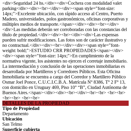
<div>Seguridad 24 hs.</div><div>Cochera con modalidad valet
parking</div><div><br></div><div><span style="font-size:
14px;">Excelente ubicación, con rápido acceso al Centro, Puerto
Madero, universidades, polos gastronómicos, oficinas corporativas y
múltiples medios de transporte.</span></div><div><br></div>
<div>Las medidas deberán ser corroboradas con las constancias del
título de propiedad.</div><div><br></div><div>Las expensas
pueden sufrir modificaciones. Las fotos son de carácter ilustrativo y
no contractual.</div><div><br></div><div><span style="font-
weight: bold;">ESTUDIO CRR PROPIEDADES</span></div>
<div><span style="font-size: 14px;">En cumplimiento de la
normativa vigente, los asistentes no ejercen el corretaje inmobiliario.
La intermediación y conclusión de las operaciones inmobiliarias es
desarrollada por Martilleros y Corredores Públicos. Esta Oficina
Inmobiliaria se encuentra a cargo del Corredor y Martillero Público
Osmar Joel Ponce, C.U.C.I.C.B.A. Matrícula Nº 8386, Tº 2 Fº 13,
con domicilio en Uruguay 469, Piso 10° “B”, Ciudad Autónoma de
Buenos Aires.</span></div><div><br></div><br><br> <br><br>
<br><br> <br><br>
DETALLES DE LA PROPIEDAD
Tipo de Propiedad
Departamento
Ubicación
San Telmo
Superficie cubierta