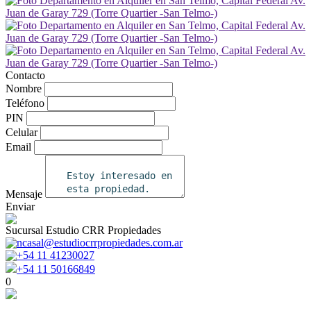
Contacto
Nombre
Teléfono
PIN
Celular
Email
Mensaje
Enviar
Sucursal Estudio CRR Propiedades
ncasal@estudiocrrpropiedades.com.ar
+54 11 41230027
+54 11 50166849
0