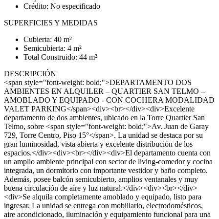
Crédito: No especificado
SUPERFICIES Y MEDIDAS
Cubierta: 40 m²
Semicubierta: 4 m²
Total Construido: 44 m²
DESCRIPCIÓN
<span style="font-weight: bold;">DEPARTAMENTO DOS
AMBIENTES EN ALQUILER – QUARTIER SAN TELMO –
AMOBLADO Y EQUIPADO - CON COCHERA MODALIDAD
VALET PARKING</span><div><br></div><div>Excelente
departamento de dos ambientes, ubicado en la Torre Quartier San
Telmo, sobre <span style="font-weight: bold;">Av. Juan de Garay
729, Torre Centro, Piso 15°</span>. La unidad se destaca por su
gran luminosidad, vista abierta y excelente distribución de los
espacios.</div><div><br></div><div>El departamento cuenta con
un amplio ambiente principal con sector de living-comedor y cocina
integrada, un dormitorio con importante vestidor y baño completo.
Además, posee balcón semicubierto, amplios ventanales y muy
buena circulación de aire y luz natural.</div><div><br></div>
<div>Se alquila completamente amoblado y equipado, listo para
ingresar. La unidad se entrega con mobiliario, electrodomésticos,
aire acondicionado, iluminación y equipamiento funcional para una