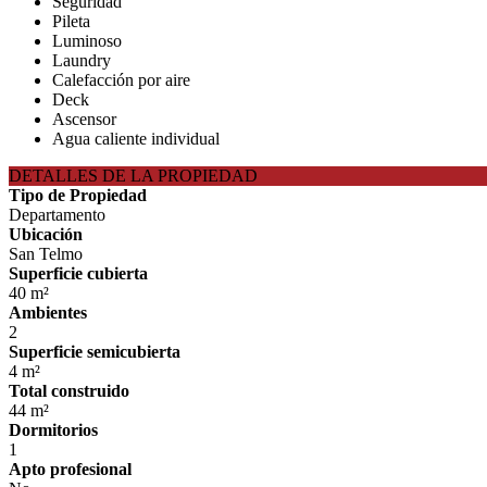
Seguridad
Pileta
Luminoso
Laundry
Calefacción por aire
Deck
Ascensor
Agua caliente individual
DETALLES DE LA PROPIEDAD
Tipo de Propiedad
Departamento
Ubicación
San Telmo
Superficie cubierta
40 m²
Ambientes
2
Superficie semicubierta
4 m²
Total construido
44 m²
Dormitorios
1
Apto profesional