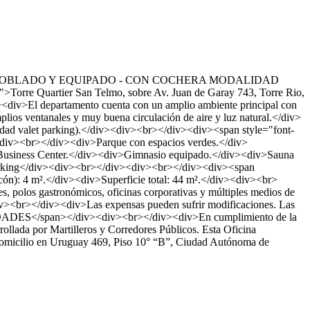
L AMOBLADO Y EQUIPADO - CON COCHERA MODALIDAD
orre Quartier San Telmo, sobre Av. Juan de Garay 743, Torre Rio,
iv><div>El departamento cuenta con un amplio ambiente principal con
lios ventanales y muy buena circulación de aire y luz natural.</div>
idad valet parking).</div><div><br></div><div><span style="font-
><div><br></div><div>Parque con espacios verdes.</div>
iv>Business Center.</div><div>Gimnasio equipado.</div><div>Sauna
parking</div><div><br></div><div><br></div><div><span
cón): 4 m².</div><div>Superficie total: 44 m².</div><div><br>
, polos gastronómicos, oficinas corporativas y múltiples medios de
iv><br></div><div>Las expensas pueden sufrir modificaciones. Las
IEDADES</span></div><div><br></div><div>En cumplimiento de la
rrollada por Martilleros y Corredores Públicos. Esta Oficina
n domicilio en Uruguay 469, Piso 10° “B”, Ciudad Autónoma de