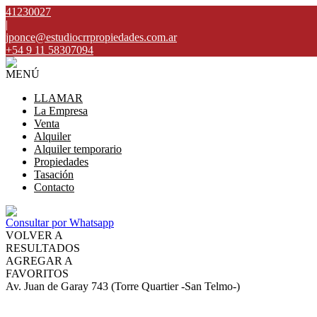
41230027
|
jponce@estudiocrrpropiedades.com.ar
+54 9 11 58307094
MENÚ
LLAMAR
La Empresa
Venta
Alquiler
Alquiler temporario
Propiedades
Tasación
Contacto
Consultar por Whatsapp
VOLVER A
RESULTADOS
AGREGAR A
FAVORITOS
Av. Juan de Garay 743 (Torre Quartier -San Telmo-)
VENTA
USD185.000