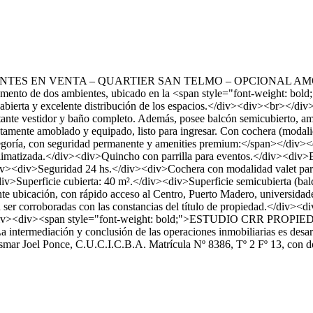
 AMBIENTES EN VENTA – QUARTIER SAN TELMO – OPCIONA
de dos ambientes, ubicado en la <span style="font-weight: bold;">T
a abierta y excelente distribución de los espacios.</div><div><br></d
tante vestidor y baño completo. Además, posee balcón semicubierto, amp
amente amoblado y equipado, listo para ingresar. Con cochera (modal
ategoría, con seguridad permanente y amenities premium:</span></div
 climatizada.</div><div>Quincho con parrilla para eventos.</div><d
div><div>Seguridad 24 hs.</div><div>Cochera con modalidad valet 
iv>Superficie cubierta: 40 m².</div><div>Superficie semicubierta (bal
ubicación, con rápido acceso al Centro, Puerto Madero, universidades
er corroboradas con las constancias del título de propiedad.</div><d
<br></div><div><span style="font-weight: bold;">ESTUDIO CRR PROP
 La intermediación y conclusión de las operaciones inmobiliarias es desa
o Osmar Joel Ponce, C.U.C.I.C.B.A. Matrícula Nº 8386, Tº 2 Fº 13, co