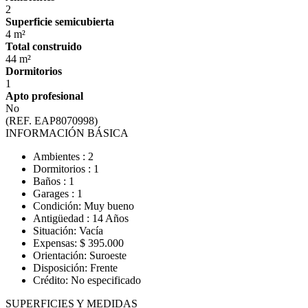
2
Superficie semicubierta
4 m²
Total construido
44 m²
Dormitorios
1
Apto profesional
No
(REF. EAP8070998)
INFORMACIÓN BÁSICA
Ambientes : 2
Dormitorios : 1
Baños : 1
Garages : 1
Condición: Muy bueno
Antigüedad : 14 Años
Situación: Vacía
Expensas: $ 395.000
Orientación: Suroeste
Disposición: Frente
Crédito: No especificado
SUPERFICIES Y MEDIDAS