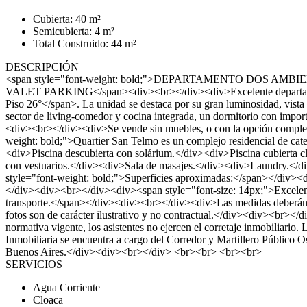
Cubierta: 40 m²
Semicubierta: 4 m²
Total Construido: 44 m²
DESCRIPCIÓN
<span style="font-weight: bold;">DEPARTAMENTO DOS
VALET PARKING</span><div><br></div><div>Excelente departamento 
Piso 26°</span>. La unidad se destaca por su gran luminosidad, vist
sector de living-comedor y cocina integrada, un dormitorio con impor
<div><br></div><div>Se vende sin muebles, o con la opción complet
weight: bold;">Quartier San Telmo es un complejo residencial de c
<div>Piscina descubierta con solárium.</div><div>Piscina cubierta
con vestuarios.</div><div>Sala de masajes.</div><div>Laundry.</
style="font-weight: bold;">Superficies aproximadas:</span></div><d
</div><div><br></div><div><span style="font-size: 14px;">Excelente 
transporte.</span></div><div><br></div><div>Las medidas deberán s
fotos son de carácter ilustrativo y no contractual.</div><div>
normativa vigente, los asistentes no ejercen el corretaje inmobiliario.
Inmobiliaria se encuentra a cargo del Corredor y Martillero Públic
Buenos Aires.</div><div><br></div> <br><br> <br><br>
SERVICIOS
Agua Corriente
Cloaca