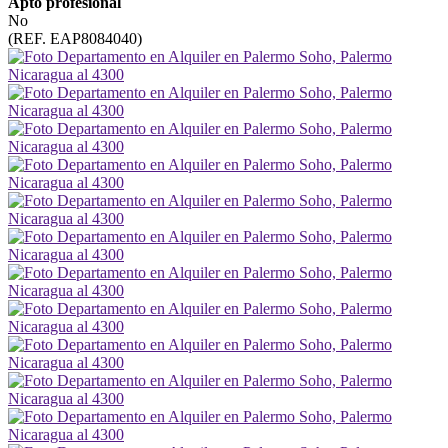
Apto profesional
No
(REF. EAP8084040)