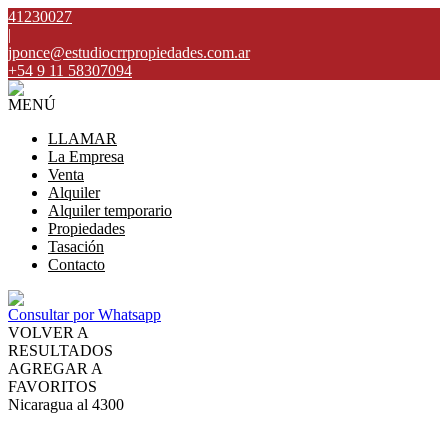
41230027
|
jponce@estudiocrrpropiedades.com.ar
+54 9 11 58307094
MENÚ
LLAMAR
La Empresa
Venta
Alquiler
Alquiler temporario
Propiedades
Tasación
Contacto
Consultar por Whatsapp
VOLVER A
RESULTADOS
AGREGAR A
FAVORITOS
Nicaragua al 4300
ALQUILER
USD1.000