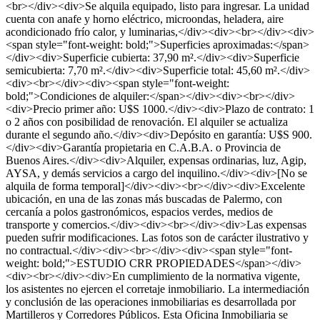
<br></div><div>Se alquila equipado, listo para ingresar. La unidad
cuenta con anafe y horno eléctrico, microondas, heladera, aire
acondicionado frío calor, y luminarias,</div><div><br></div><div>
<span style="font-weight: bold;">Superficies aproximadas:</span>
</div><div>Superficie cubierta: 37,90 m².</div><div>Superficie
semicubierta: 7,70 m².</div><div>Superficie total: 45,60 m².</div>
<div><br></div><div><span style="font-weight:
bold;">Condiciones de alquiler:</span></div><div><br></div>
<div>Precio primer año: U$S 1000.</div><div>Plazo de contrato: 1
o 2 años con posibilidad de renovación. El alquiler se actualiza
durante el segundo año.</div><div>Depósito en garantía: U$S 900.
</div><div>Garantía propietaria en C.A.B.A. o Provincia de
Buenos Aires.</div><div>Alquiler, expensas ordinarias, luz, Agip,
AYSA, y demás servicios a cargo del inquilino.</div><div>[No se
alquila de forma temporal]</div><div><br></div><div>Excelente
ubicación, en una de las zonas más buscadas de Palermo, con
cercanía a polos gastronómicos, espacios verdes, medios de
transporte y comercios.</div><div><br></div><div>Las expensas
pueden sufrir modificaciones. Las fotos son de carácter ilustrativo y
no contractual.</div><div><br></div><div><span style="font-
weight: bold;">ESTUDIO CRR PROPIEDADES</span></div>
<div><br></div><div>En cumplimiento de la normativa vigente,
los asistentes no ejercen el corretaje inmobiliario. La intermediación
y conclusión de las operaciones inmobiliarias es desarrollada por
Martilleros y Corredores Públicos. Esta Oficina Inmobiliaria se