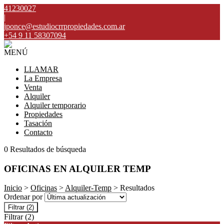
41230027
|
jponce@estudiocrrpropiedades.com.ar
+54 9 11 58307094
MENÚ
LLAMAR
La Empresa
Venta
Alquiler
Alquiler temporario
Propiedades
Tasación
Contacto
0 Resultados de búsqueda
OFICINAS EN ALQUILER TEMP
Inicio
>
Oficinas
>
Alquiler-Temp
> Resultados
Ordenar por
Filtrar
(2)
Filtrar
(2)