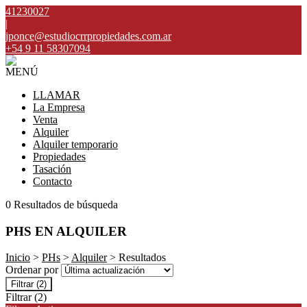
41230027
|
jponce@estudiocrrpropiedades.com.ar
+54 9 11 58307094
MENÚ
LLAMAR
La Empresa
Venta
Alquiler
Alquiler temporario
Propiedades
Tasación
Contacto
0 Resultados de búsqueda
PHS EN ALQUILER
Inicio
>
PHs
>
Alquiler
> Resultados
Ordenar por
Filtrar
(2)
Filtrar
(2)